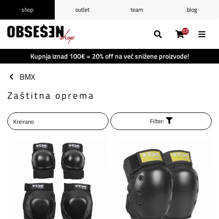
shop
outlet
team
blog
/
Prijava
Registrirajte se
(0)
(0)
(0)
(0)
Popis želja
(0)
Kupnja iznad 100€ = 20% off na već snižene proizvode!
Košarica
(0)
BMX
Zaštitna oprema
Filter: