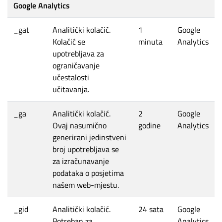
Google Analytics
_gat
Analitički kolačić.
1
Google
Kolačić se
minuta
Analytics
upotrebljava za
ograničavanje
učestalosti
učitavanja.
_ga
Analitički kolačić.
2
Google
Ovaj nasumično
godine
Analytics
generirani jedinstveni
broj upotrebljava se
za izračunavanje
podataka o posjetima
našem web-mjestu.
_gid
Analitički kolačić.
24 sata
Google
Potreban za
Analytics