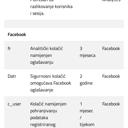
razlikovanje korisnika
i sesija.
Facebook
fr
Analitički kolačić
3
Facebook
namijenjen
mjeseca
oglašavanju
Datr
Sigurnosni kolačić
2
Facebook
omogućava Facebook
godine
oglašavanje
c_user
Kolačić namijenjen
1
Facebook
pohranjivanju
mjesec
podataka
/
registriranog
tijekom