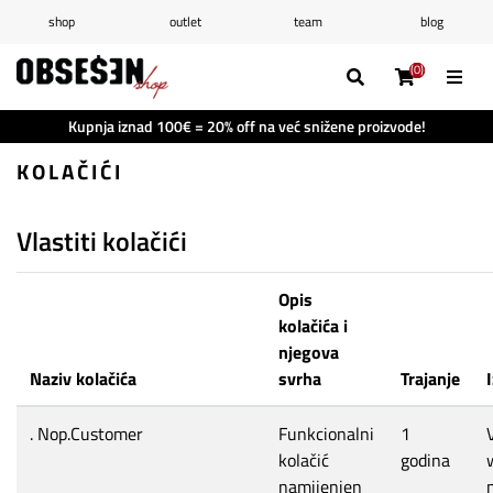
shop
outlet
team
blog
/
Prijava
Registrirajte se
(0)
(0)
(0)
(0)
Popis želja
(0)
Kupnja iznad 100€ = 20% off na već snižene proizvode!
Košarica
(0)
KOLAČIĆI
Vlastiti kolačići
Opis
kolačića i
njegova
Naziv kolačića
svrha
Trajanje
. Nop.Customer
Funkcionalni
1
kolačić
godina
namijenjen