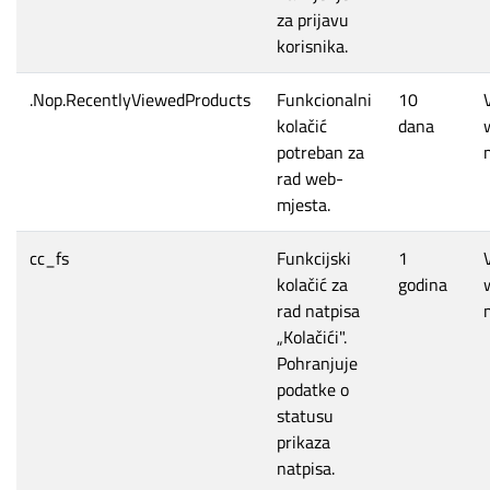
za prijavu
korisnika.
.Nop.RecentlyViewedProducts
Funkcionalni
10
kolačić
dana
potreban za
rad web-
mjesta.
cc_fs
Funkcijski
1
kolačić za
godina
rad natpisa
„Kolačići".
Pohranjuje
podatke o
statusu
prikaza
natpisa.