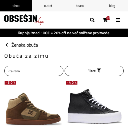
shop
outlet
team
blog
/
Prijava
Registrirajte se
(0)
(0)
(0)
(0)
Popis želja
(0)
Kupnja iznad 100€ = 20% off na već snižene proizvode!
Košarica
(0)
Ženska obuća
Obuća za zimu
Filter:
-50%
-40%