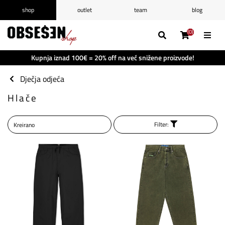
shop
outlet
team
blog
/
Prijava
Registrirajte se
(0)
(0)
(0)
(0)
Popis želja
(0)
Kupnja iznad 100€ = 20% off na već snižene proizvode!
Košarica
(0)
Dječja odjeća
Hlače
Filter: