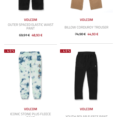
VOLCOM
VOLCOM
OUTER SPACED ELASTIC WAIST
BILLOW CORDUROY TROUSER
PANT
74,90 €
44,93 €
69,91 €
48,93 €
-40%
-40%
VOLCOM
VOLCOM
ICONIC STONE PLUS FLEECE
YOUTH POLAR FLEECE PANT