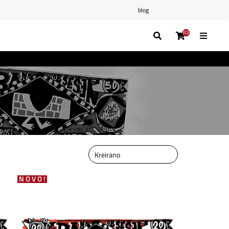
blog
(0)
(0)
(0)
(0)
NOVO!