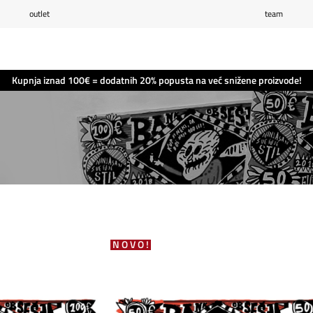
outlet
team
Popis želja
(0)
Košarica
(0)
Kupnja iznad 100€ = dodatnih 20% popusta na već snižene proizvode!
NOVO!