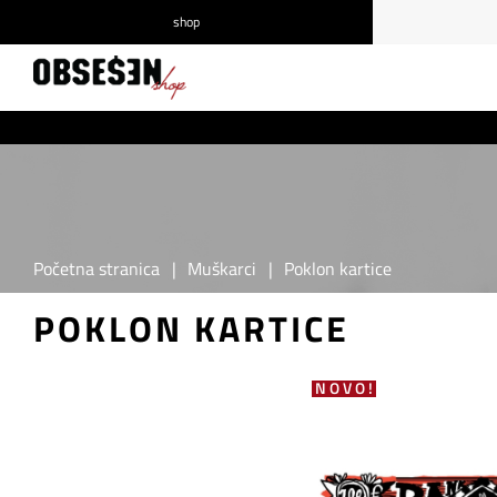
shop
/
Prijava
Registrirajte se
Početna stranica
|
Muškarci
|
Poklon kartice
POKLON KARTICE
NOVO!