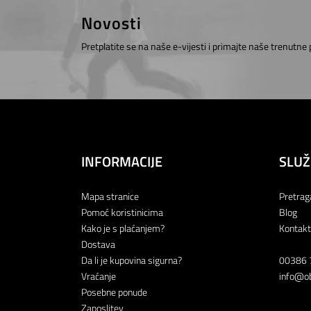
Novosti
Pretplatite se na naše e-vijesti i primajte naše trenutne
INFORMACIJE
SLUŽ
Mapa stranice
Pretrag
Pomoć koristinicima
Blog
Kako je s plaćanjem?
Kontakt
Dostava
Da li je kupovina sigurna?
00386 
Vraćanje
info@ob
Posebne ponude
Zaposlitev