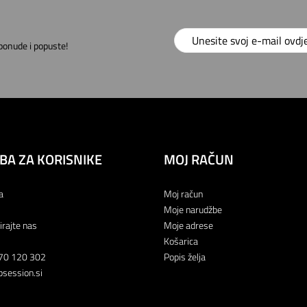
 ponude i popuste!
BA ZA KORISNIKE
MOJ RAČUN
a
Moj račun
Moje narudžbe
irajte nas
Moje adrese
Košarica
70 120 302
Popis želja
session.si