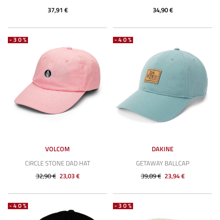
37,91 €
34,90 €
-30%
-40%
VOLCOM
DAKINE
CIRCLE STONE DAD HAT
GETAWAY BALLCAP
32,90 €
23,03 €
39,89 €
23,94 €
-40%
-30%