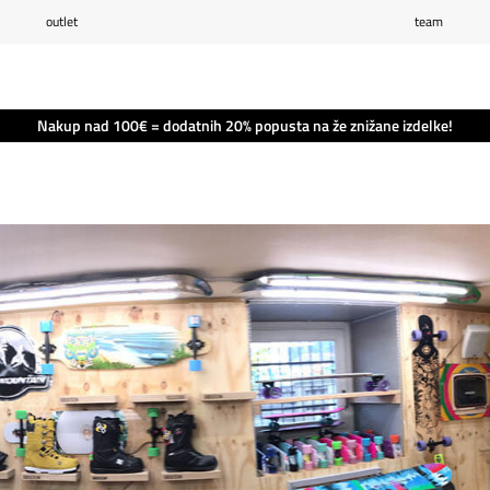
outlet
team
Seznam želja
0
Košarica
0
Nakup nad 100€ = dodatnih 20% popusta na že znižane izdelke!