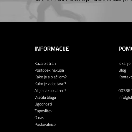
INFORMACIJE
POM
Kazalo strani
Iskanje 
Postopek nakupa
Blog
Kako je s plačilom?
Kontakt
Kako je z dostavo?
Ali je nakup varen?
00386 
Vračila blaga
info@ob
Ugodnosti
Zaposlitev
O nas
Poslovalnice