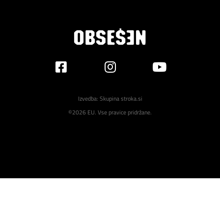
Izvedba:
Skupina stroka.si
©2026 EU. Vse pravice pridržane.