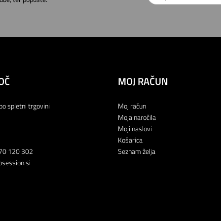
OČ
MOJ RAČUN
po spletni trgovini
Moj račun
Moja naročila
Moji naslovi
Košarica
70 120 302
Seznam želja
session.si