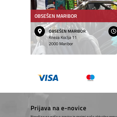
OBSEŠEN MARIBOR
OBSEŠEN MARIBOR
Kneza Koclja 11
2000 Maribor
Prijava na e-novice
Naroči se na naše e-novice in prejmi naše aktualne ponu