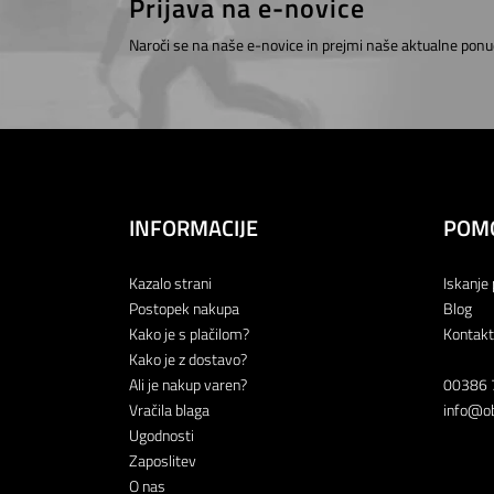
Prijava na e-novice
Naroči se na naše e-novice in prejmi naše aktualne ponu
INFORMACIJE
POM
Kazalo strani
Iskanje 
Postopek nakupa
Blog
Kako je s plačilom?
Kontakt
Kako je z dostavo?
Ali je nakup varen?
00386 
Vračila blaga
info@ob
Ugodnosti
Zaposlitev
O nas