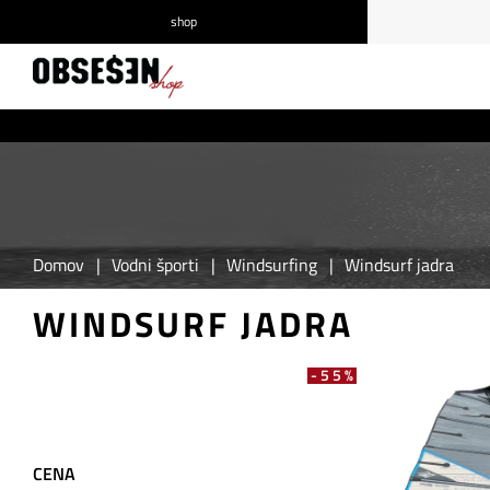
shop
/
Prijava
Registracija
Domov
|
Vodni športi
|
Windsurfing
|
Windsurf jadra
WINDSURF JADRA
-55%
CENA