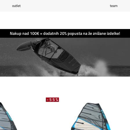
outlet
team
Seznam želja
0
Košarica
0
Nakup nad 100€ = dodatnih 20% popusta na že znižane izdelke!
-55%