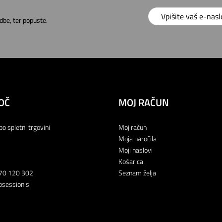
dbe, ter popuste.
OČ
MOJ RAČUN
po spletni trgovini
Moj račun
Moja naročila
Moji naslovi
Košarica
70 120 302
Seznam želja
session.si