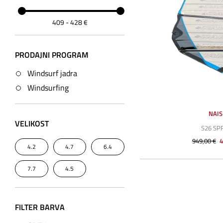
409
-
428
€
PRODAJNI PROGRAM
Windsurf jadra
Windsurfing
NAI
VELIKOST
S26 SP
949,00 €
4
4.2
4.7
6.4
7.7
4.5
FILTER BARVA