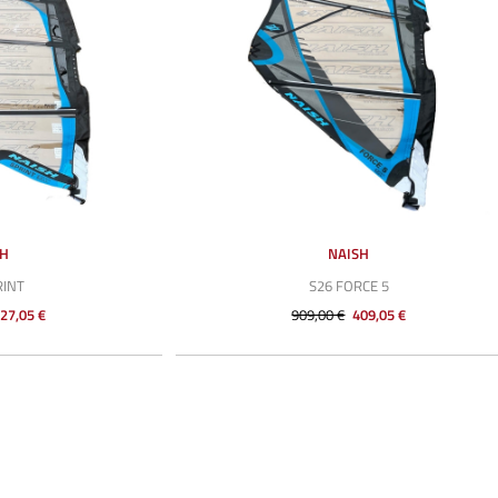
SH
NAISH
RINT
S26 FORCE 5
27,05 €
909,00 €
409,05 €