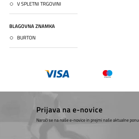
V SPLETNI TRGOVINI
BLAGOVNA ZNAMKA
BURTON
Prijava na e-novice
Naroči se na naše e-novice in prejmi naše aktualne ponu