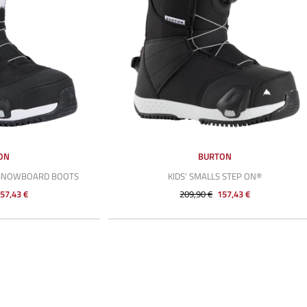
ON
BURTON
® SNOWBOARD BOOTS
KIDS' SMALLS STEP ON®
57,43 €
209,90 €
157,43 €