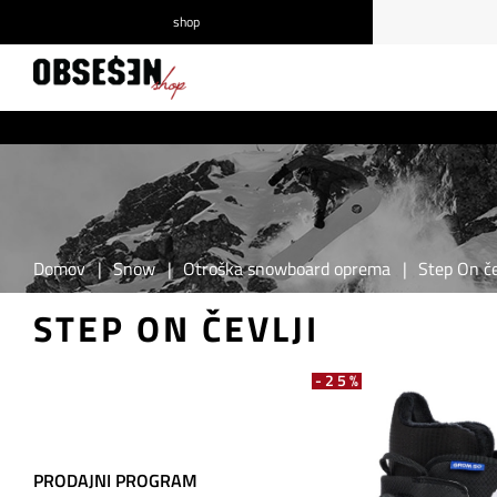
shop
/
Prijava
Registracija
Domov
|
Snow
|
Otroška snowboard oprema
|
Step On če
STEP ON ČEVLJI
-25%
PRODAJNI PROGRAM