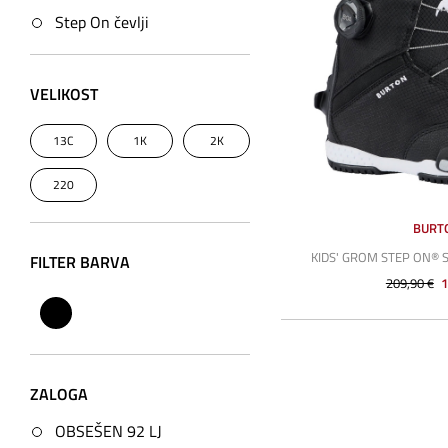
Step On čevlji
VELIKOST
13C
1K
2K
220
BURT
KIDS' GROM STEP ON
FILTER BARVA
209,90 €
1
ZALOGA
OBSEŠEN 92 LJ