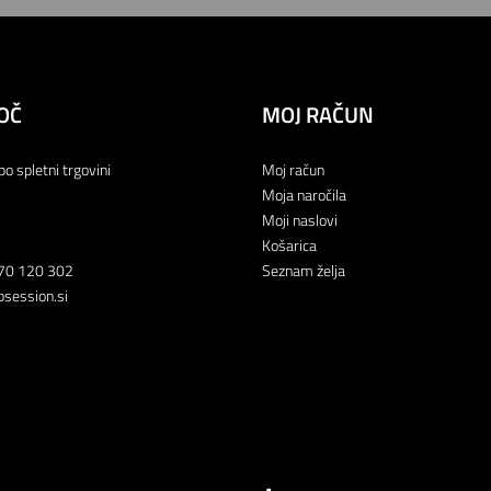
OČ
MOJ RAČUN
po spletni trgovini
Moj račun
Moja naročila
Moji naslovi
Košarica
70 120 302
Seznam želja
session.si