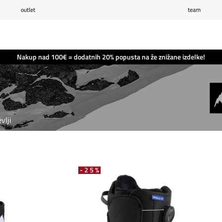
outlet
team
Seznam želja
0
Košarica
0
Nakup nad 100€ = dodatnih 20% popusta na že znižane izdelke!
vlji
-25%