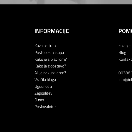
INFORMACIJE
POM
Kazalo strani
Iskanje 
Postopek nakupa
Blog
Kako je s plačilom?
Kontakt
Kako je z dostavo?
Ali je nakup varen?
00386 
Vračila blaga
info@ob
Ugodnosti
Zaposlitev
O nas
Poslovalnice