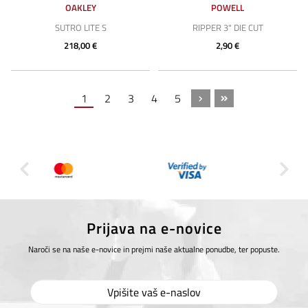
OAKLEY
POWELL
SUTRO LITE S
RIPPER 3" DIE CUT
218,00 €
2,90 €
1
2
3
4
5
Prijava na e-novice
Naroči se na naše e-novice in prejmi naše aktualne ponudbe, ter popuste.