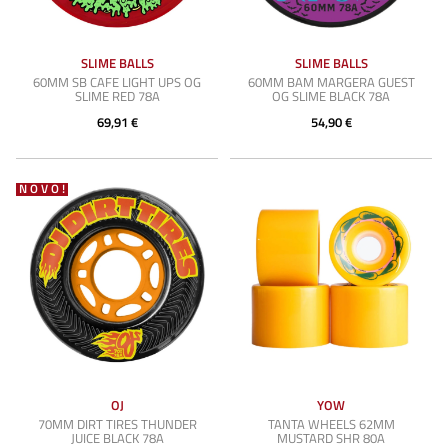
SLIME BALLS
SLIME BALLS
60MM SB CAFE LIGHT UPS OG
60MM BAM MARGERA GUEST
SLIME RED 78A
OG SLIME BLACK 78A
69,91 €
54,90 €
NOVO!
OJ
YOW
70MM DIRT TIRES THUNDER
TANTA WHEELS 62MM
JUICE BLACK 78A
MUSTARD SHR 80A