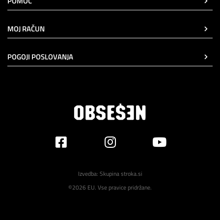
POMOČ
MOJ RAČUN
POGOJI POSLOVANJA
Izvedba:
Skupina stroka.si
©2026 EU. Vse pravice pridržane.