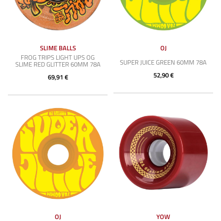
SLIME BALLS
OJ
FROG TRIPS LIGHT UPS OG
SUPER JUICE GREEN 60MM 78A
SLIME RED GLITTER 60MM 78A
52,90 €
69,91 €
OJ
YOW