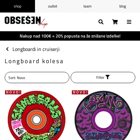
shop
outlet
team
blog
/
Prijava
Registracija
Seznam želja
0
Nakup nad 100€ = 20% popusta na že znižane izdelke!
Košarica
0
Longboardi in cruiserji
Longboard kolesa
Filter
NOVO!
NOVO!