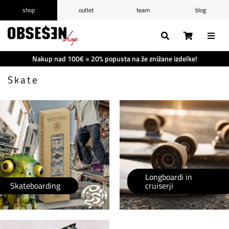
shop
outlet
team
blog
/
Prijava
Registracija
Seznam želja
0
Nakup nad 100€ = 20% popusta na že znižane izdelke!
Košarica
0
Skate
Longboardi in
Skateboarding
cruiserji