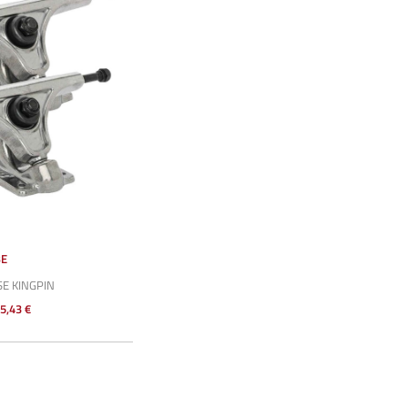
BE
E KINGPIN
5,43 €