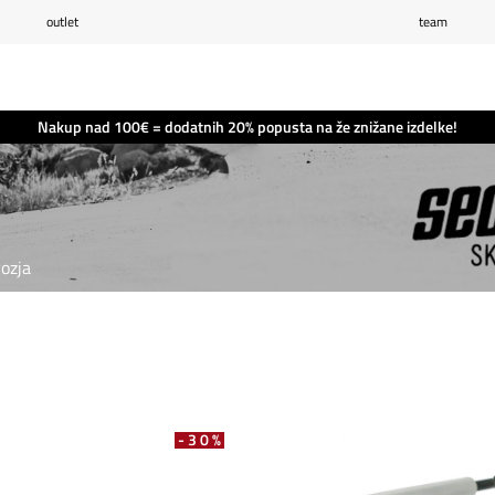
outlet
team
Seznam želja
0
Košarica
0
Nakup nad 100€ = dodatnih 20% popusta na že znižane izdelke!
ozja
-30%