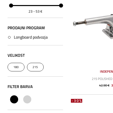
23
-
53
€
PRODAJNI PROGRAM
Longboard podvozja
VELIKOST
180
215
INDEPE
215 POLISHED
42,90 €
3
FILTER BARVA
-30%