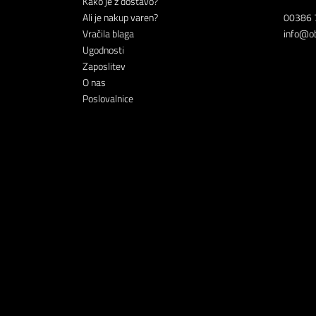
Kako je z dostavo?
Ali je nakup varen?
00386 
Vračila blaga
info@ob
Ugodnosti
Zaposlitev
O nas
Poslovalnice