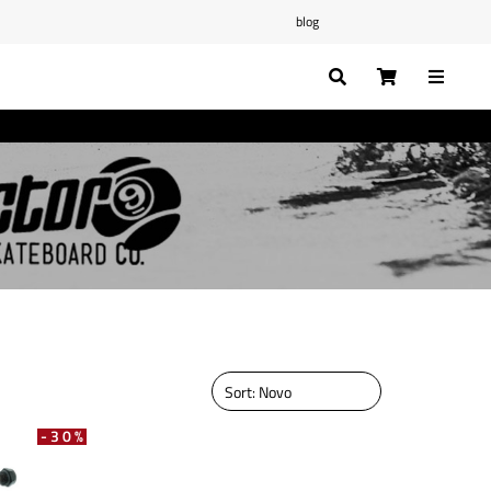
blog
-30%