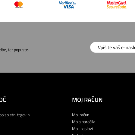
dbe, ter popuste.
OČ
MOJ RAČUN
po spletni trgovini
Moj račun
Moja naročila
Moji naslovi