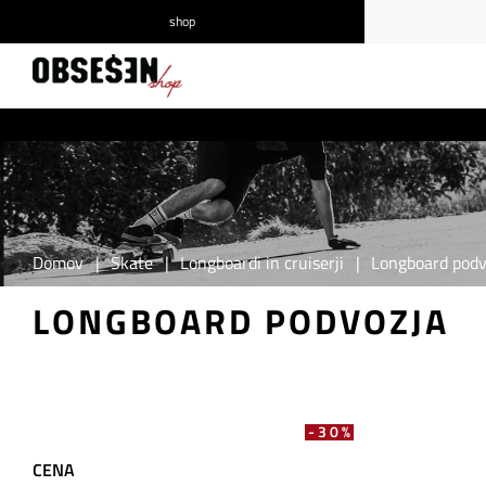
shop
/
Prijava
Registracija
Domov
|
Skate
|
Longboardi in cruiserji
|
Longboard podv
LONGBOARD PODVOZJA
-30%
CENA