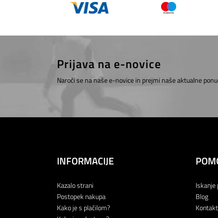
Prijava na e-novice
Naroči se na naše e-novice in prejmi naše aktualne ponu
INFORMACIJE
POM
Kazalo strani
Iskanje 
Postopek nakupa
Blog
Kako je s plačilom?
Kontakt