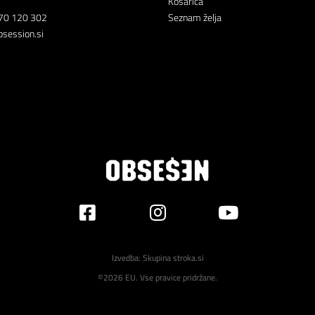
Košarica
70 120 302
Seznam želja
session.si
Izvedba:
Skupina stroka.si
©2026 EU. Vse pravice pridržane.