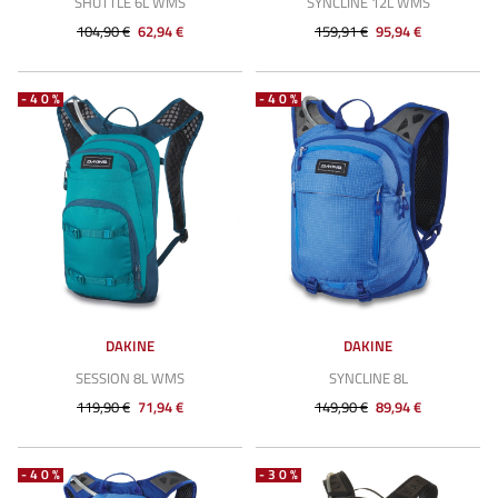
SHUTTLE 6L WMS
SYNCLINE 12L WMS
104,90 €
62,94 €
159,91 €
95,94 €
-40%
-40%
DAKINE
DAKINE
SESSION 8L WMS
SYNCLINE 8L
119,90 €
71,94 €
149,90 €
89,94 €
-40%
-30%