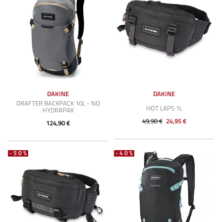
DAKINE
DAKINE
DRAFTER BACKPACK 10L - NO
HOT LAPS 1L
HYDRAPAK
49,90 €
24,95 €
124,90 €
-50%
-40%