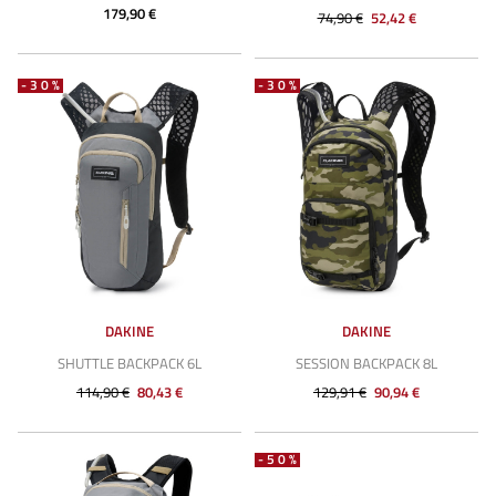
179,90 €
74,90 €
52,42 €
-30%
-30%
DAKINE
DAKINE
SHUTTLE BACKPACK 6L
SESSION BACKPACK 8L
114,90 €
80,43 €
129,91 €
90,94 €
-50%