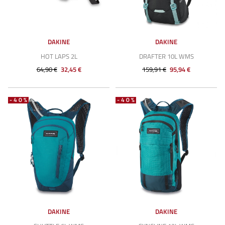
DAKINE
DAKINE
HOT LAPS 2L
DRAFTER 10L WMS
64,90 €
32,45 €
159,91 €
95,94 €
-40%
-40%
DAKINE
DAKINE