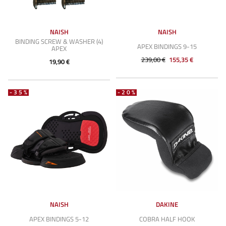
NAISH
NAISH
BINDING SCREW & WASHER (4)
APEX BINDINGS 9-15
APEX
239,00 €
155,35 €
19,90 €
-35%
-20%
NAISH
DAKINE
APEX BINDINGS 5-12
COBRA HALF HOOK