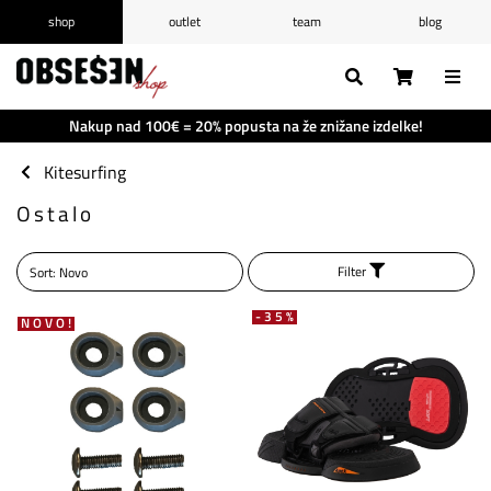
shop
outlet
team
blog
/
Prijava
Registracija
Seznam želja
0
Nakup nad 100€ = 20% popusta na že znižane izdelke!
Košarica
0
Kitesurfing
Ostalo
Filter
-35%
NOVO!