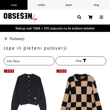
shop
outlet
team
blog
/
Prijava
Registracija
Seznam želja
0
Nakup nad 100€ = 20% popusta na že znižane izdelke!
Košarica
0
Puloverji
Jope in pleteni puloverji
Filter
-30%
-30%