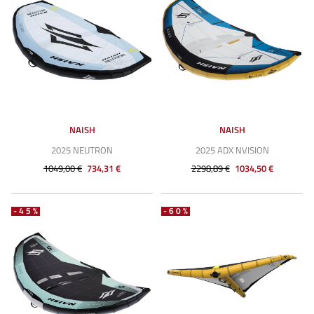
NAISH
NAISH
2025 NEUTRON
2025 ADX NVISION
1049,00 €
734,31 €
2298,89 €
1034,50 €
-45%
-60%