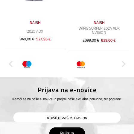
NAISH
NAISH
WING SURFER 2024 ADX
2025 ADX
NVISION
949,00 €
521,95 €
2099,00 €
839,60 €
Prijava na e-novice
Naroči se na naše e-novice in prejmi naše aktualne ponudbe, ter popuste.
Prijava