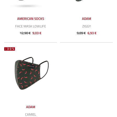
AMERICAN SOCKS
ADAM
FACE MASK LOWLIFE
ZIGGY
12,90 €
9,03 €
9,89 €
6,93 €
-30%
ADAM
CAMIEL