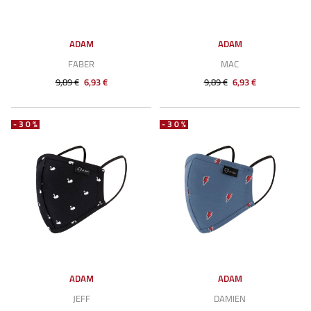
ADAM
ADAM
FABER
MAC
9,89 €
6,93 €
9,89 €
6,93 €
-30%
-30%
ADAM
ADAM
JEFF
DAMIEN