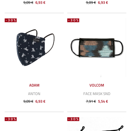
9,89 €
6,93 €
9,89 €
6,93 €
-30%
-30%
ADAM
VOLCOM
ANTON
FACE MASK SND
9,89 €
6,93 €
7,91 €
5,54 €
-30%
-30%