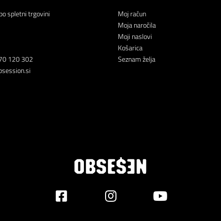
po spletni trgovini
Moj račun
Moja naročila
Moji naslovi
Košarica
70 120 302
Seznam želja
session.si