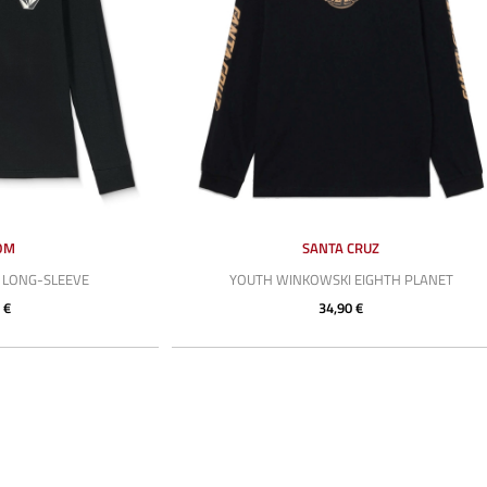
OM
SANTA CRUZ
D LONG-SLEEVE
YOUTH WINKOWSKI EIGHTH PLANET
 €
34,90 €