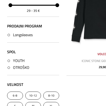
29
-
35
€
PRODAJNI PROGRAM
Longsleeves
SPOL
VOLC
YOUTH
ICONIC STONE GI
29,90
OTROŠKO
VELIKOST
6-8
10-12
8-10
S
M
XL