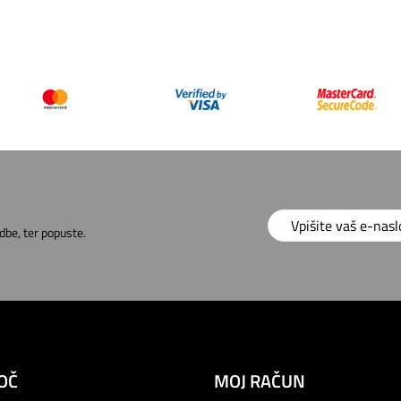
dbe, ter popuste.
OČ
MOJ RAČUN