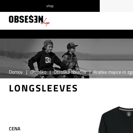
shop
/
Prijava
Registracija
Domov
|
Otroško
|
Otroška oblačila
|
Kratke majice in zgo
LONGSLEEVES
CENA