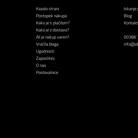
Kazalo strani
Iskanje 
Postopek nakupa
Blog
Kako je s plačilom?
Kontakt
Kako je z dostavo?
Ali je nakup varen?
00386 
Vračila blaga
info@ob
Ugodnosti
Zaposlitev
O nas
Poslovalnice