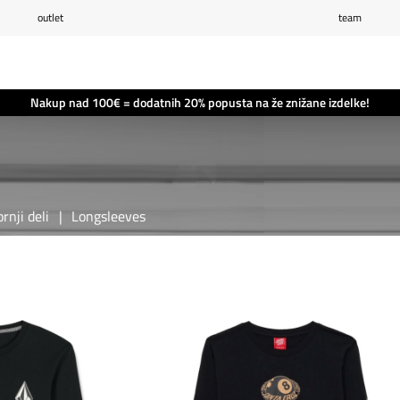
outlet
team
Seznam želja
0
Košarica
0
Nakup nad 100€ = dodatnih 20% popusta na že znižane izdelke!
rnji deli
|
Longsleeves