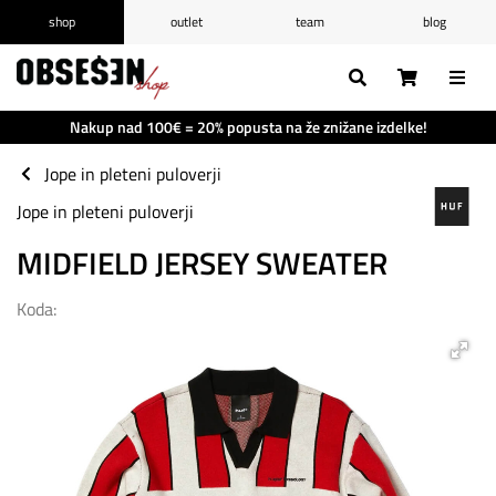
shop
outlet
team
blog
/
Prijava
Registracija
Seznam želja
0
Nakup nad 100€ = 20% popusta na že znižane izdelke!
Košarica
0
Jope in pleteni puloverji
Jope in pleteni puloverji
MIDFIELD JERSEY SWEATER
Koda: