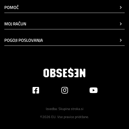
POMOČ
MOJ RAČUN
POGOJI POSLOVANJA
Izvedba:
Skupina stroka.si
©2026 EU. Vse pravice pridržane.