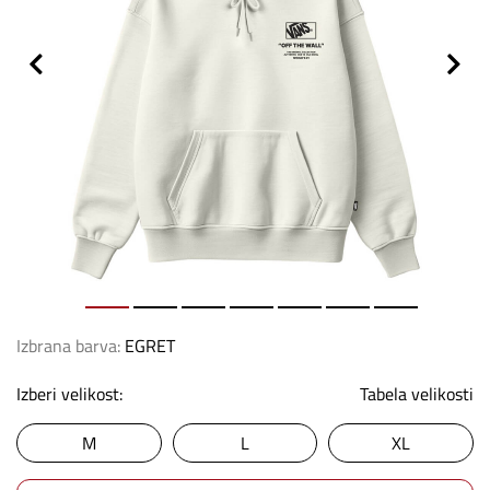
Izbrana barva:
EGRET
Izberi velikost:
Tabela velikosti
M
L
XL