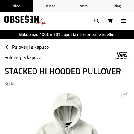
shop
outlet
team
blog
/
Prijava
Registracija
Seznam želja
0
Nakup nad 100€ = 20% popusta na že znižane izdelke!
Košarica
0
Puloverji s kapuco
Puloverji s kapuco
STACKED HI HOODED PULLOVER
Koda: